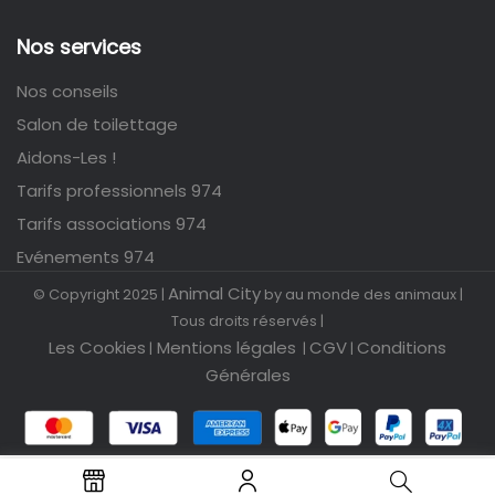
Nos services
Nos conseils
Salon de toilettage
Aidons-Les !
Tarifs professionnels 974
Tarifs associations 974
Evénements 974
Animal City
© Copyright 2025 |
by au monde des animaux |
Tous droits réservés |
Les Cookies
Mentions légales
CGV
Conditions
|
|
|
Générales