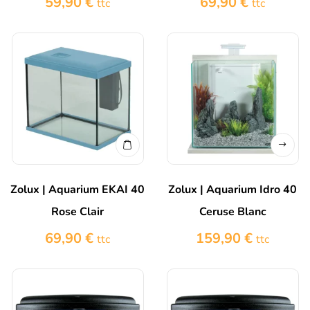
59,90
€
69,90
€
ttc
ttc
Zolux | Aquarium EKAI 40
Zolux | Aquarium Idro 40
Rose Clair
Ceruse Blanc
69,90
€
159,90
€
ttc
ttc