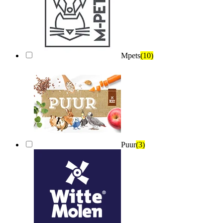
Mpets
(10)
Puur
(3)