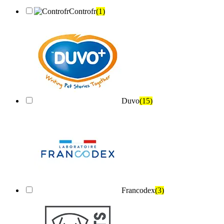
Controfr
(1)
Duvo
(15)
Francodex
(3)