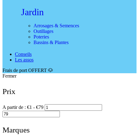
Jardin
Arrosages & Semences
Outillages
Poteries
Bassins & Plantes
Conseils
Les assos
Frais de port OFFERT 🐶
Fermer
Prix
A partir de :
€
1
- €
79
Marques