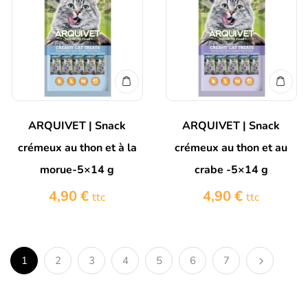
ARQUIVET | Snack
ARQUIVET | Snack
crémeux au thon et à la
crémeux au thon et au
morue-5×14 g
crabe -5×14 g
4,90
€
4,90
€
ttc
ttc
1
2
3
4
5
6
7