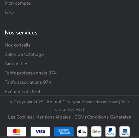
Mon compte
FAQ
Nos services
Nos conseils
Salon de toilettage
Aidons-Les !
Tarifs professionnels 974
Tarifs associations 974
Evénements 974
Animal City
© Copyright 2025 |
by au monde des animaux | Tous
droits réservés |
Les Cookies
Mentions légales
CGV
Conditions Générales
|
|
|