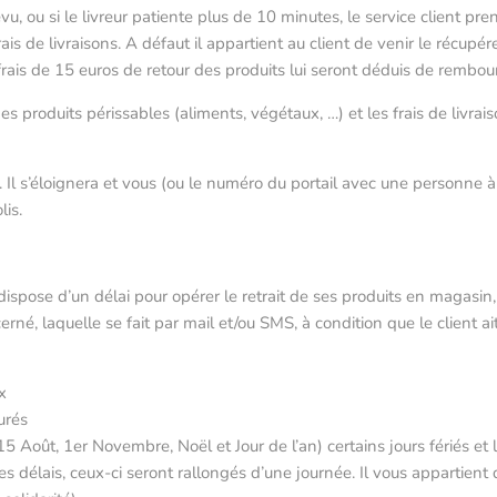
vu, ou si le livreur patiente plus de 10 minutes, le service client p
 de livraisons. A défaut il appartient au client de venir le récupére
rais de 15 euros de retour des produits lui seront déduis de rembo
 produits périssables (aliments, végétaux, …) et les frais de livraiso
is. Il s’éloignera et vous (ou le numéro du portail avec une personne
lis.
-ci dispose d’un délai pour opérer le retrait de ses produits en magasin
erné, laquelle se fait par mail et/ou SMS, à condition que le client
x
urés
 15 Août, 1er Novembre, Noël et Jour de l’an) certains jours fériés et
élais, ceux-ci seront rallongés d’une journée. Il vous appartient de 