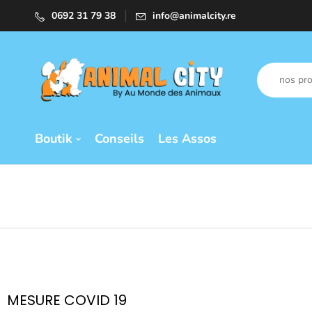
0692 31 79 38
info@animalcity.re
Boutik
Conseils
Les Assos
MESURE COVID 19