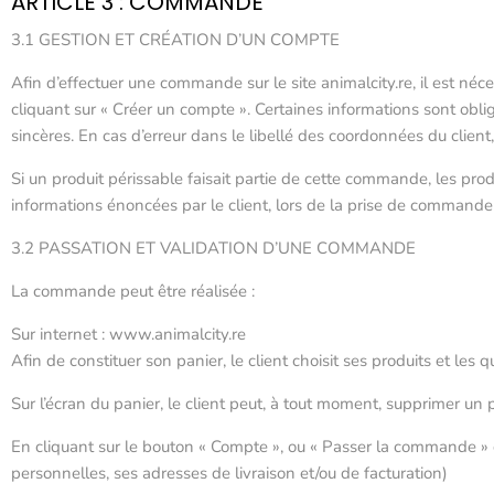
ARTICLE 3 : COMMANDE
3.1 GESTION ET CRÉATION D’UN COMPTE
Afin d’effectuer une commande sur le site animalcity.re, il est n
cliquant sur « Créer un compte ». Certaines informations sont obl
sincères. En cas d’erreur dans le libellé des coordonnées du client
Si un produit périssable faisait partie de cette commande, les pro
informations énoncées par le client, lors de la prise de command
3.2 PASSATION ET VALIDATION D’UNE COMMANDE
La commande peut être réalisée :
Sur internet : www.animalcity.re
Afin de constituer son panier, le client choisit ses produits et les
Sur l’écran du panier, le client peut, à tout moment, supprimer un pr
En cliquant sur le bouton « Compte », ou « Passer la commande » da
personnelles, ses adresses de livraison et/ou de facturation)