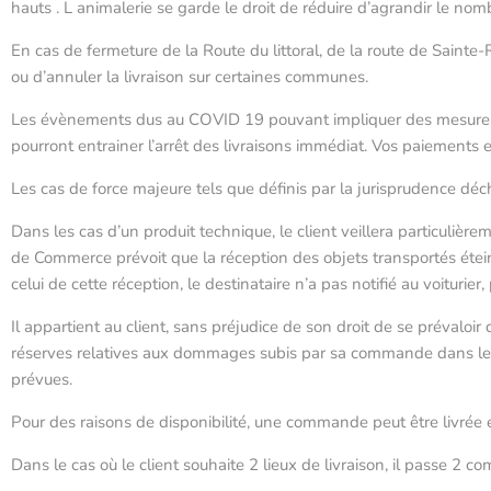
hauts . L animalerie se garde le droit de réduire d’agrandir le nom
En cas de fermeture de la Route du littoral, de la route de Sainte-
ou d’annuler la livraison sur certaines communes.
Les évènements dus au COVID 19 pouvant impliquer des mesures (arr
pourront entrainer l’arrêt des livraisons immédiat. Vos paiement
Les cas de force majeure tels que définis par la jurisprudence déchar
Dans les cas d’un produit technique, le client veillera particulièreme
de Commerce prévoit que la réception des objets transportés éteint t
celui de cette réception, le destinataire n’a pas notifié au voiturie
Il appartient au client, sans préjudice de son droit de se prévaloi
réserves relatives aux dommages subis par sa commande dans les co
prévues.
Pour des raisons de disponibilité, une commande peut être livrée en
Dans le cas où le client souhaite 2 lieux de livraison, il passe 2 co