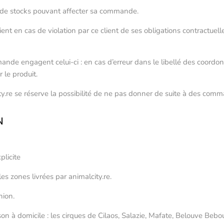
es de stocks pouvant affecter sa commande.
lient en cas de violation par ce client de ses obligations contractu
ande engagent celui-ci : en cas d’erreur dans le libellé des coordon
r le produit.
city.re se réserve la possibilité de ne pas donner de suite à des co
N
plicite
es zones livrées par animalcity.re.
nion.
ison à domicile : les cirques de Cilaos, Salazie, Mafate, Belouve Be