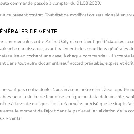
r toute commande passée à compter du 01.03.2020.
ns à ce présent contrat. Tout état de modification sera signalé en r
GÉNÉRALES DE VENTE
ns commerciales entre Animal City et son client qui déclare les acce
 avoir pris connaissance, avant paiement, des conditions générales d
matérialise en cochant une case, à chaque commande : « J’accepte l
nt dans tout autre document, sauf accord préalable, exprès et écrit d
ne sont pas contractuels. Nous invitons notre client à se reporter a
lables pour la durée de leur mise en ligne ou de la date inscrite, sauf
onible à la vente en ligne. Il est néanmoins précisé que le simple fai
e entre le moment de l’ajout dans le panier et la validation de la 
ux vivants.