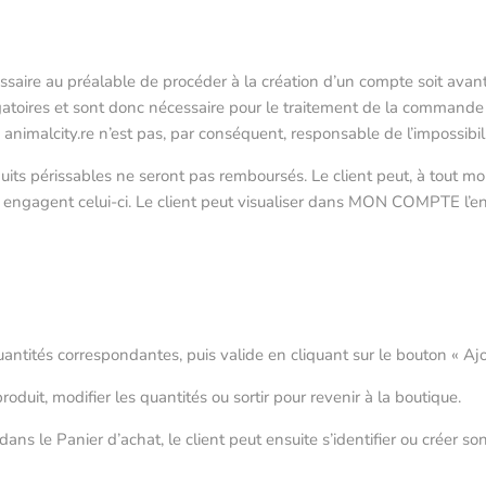
écessaire au préalable de procéder à la création d’un compte soit a
igatoires et sont donc nécessaire pour le traitement de la commande
, animalcity.re n’est pas, par conséquent, responsable de l’impossibi
duits périssables ne seront pas remboursés. Le client peut, à tout m
e engagent celui-ci. Le client peut visualiser dans MON COMPTE l’e
 quantités correspondantes, puis valide en cliquant sur le bouton « Ajo
oduit, modifier les quantités ou sortir pour revenir à la boutique.
ns le Panier d’achat, le client peut ensuite s’identifier ou créer so