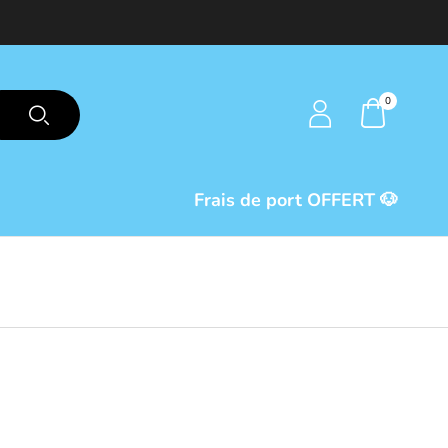
0
Frais de port OFFERT 🐶