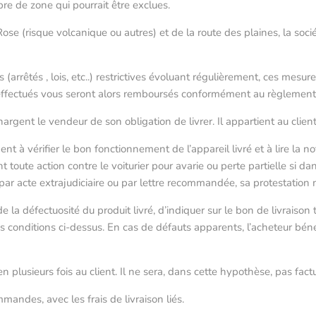
bre de zone qui pourrait être exclues.
Rose (risque volcanique ou autres) et de la route des plaines, la soc
êtés , lois, etc..) restrictives évoluant régulièrement, ces mesure
s effectués vous seront alors remboursés conformément au règlement 
gent le vendeur de son obligation de livrer. Il appartient au client de
nt à vérifier le bon fonctionnement de l’appareil livré et à lire la no
oute action contre le voiturier pour avarie ou perte partielle si dans 
r, par acte extrajudiciaire ou par lettre recommandée, sa protestation
r de la défectuosité du produit livré, d’indiquer sur le bon de livrai
nditions ci-dessus. En cas de défauts apparents, l’acheteur bénéfi
 plusieurs fois au client. Il ne sera, dans cette hypothèse, pas fac
mmandes, avec les frais de livraison liés.