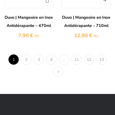
Duvo | Mangeoire en Inox
Duvo | Mangeoire en Inox
Antidérapante – 470ml
Antidérapante – 710ml
7,90
€
12,90
€
ttc
ttc
1
2
3
4
…
11
12
13