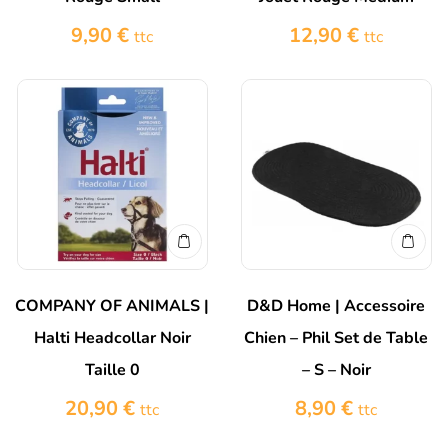
9,90
€
12,90
€
ttc
ttc
COMPANY OF ANIMALS |
D&D Home | Accessoire
Halti Headcollar Noir
Chien – Phil Set de Table
Taille 0
– S – Noir
20,90
€
8,90
€
ttc
ttc