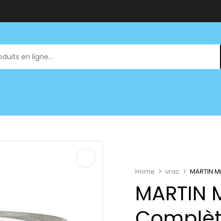
Home
vrac
MARTIN Mi
MARTIN M
Complèt