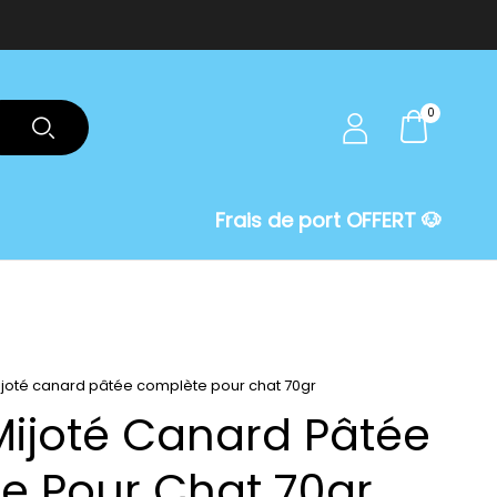
0
Frais de port OFFERT 🐶
joté canard pâtée complète pour chat 70gr
ijoté Canard Pâtée
e Pour Chat 70gr