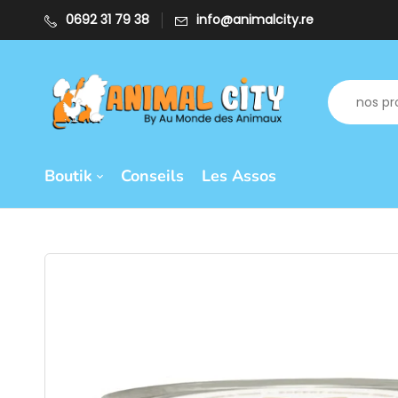
0692 31 79 38
info@animalcity.re
Boutik
Conseils
Les Assos