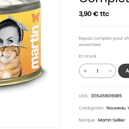
3,90
€
ttc
Repas complet pour cha
essentiels
En stock
A
UGS :
3116459016985
Catégories :
Nouveau
,
Marque :
Martin Sellier