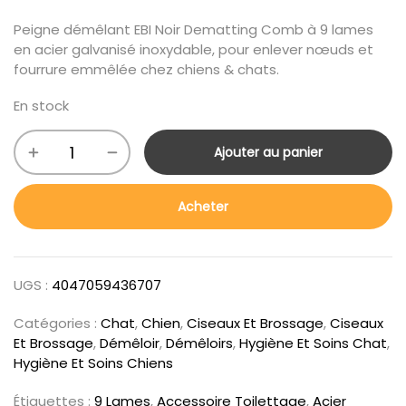
Peigne démêlant EBI Noir Dematting Comb à 9 lames
en acier galvanisé inoxydable, pour enlever nœuds et
fourrure emmêlée chez chiens & chats.
En stock
Ajouter au panier
Acheter
UGS :
4047059436707
Catégories :
Chat
,
Chien
,
Ciseaux Et Brossage
,
Ciseaux
Et Brossage
,
Démêloir
,
Démêloirs
,
Hygiène Et Soins Chat
,
Hygiène Et Soins Chiens
Étiquettes :
9 Lames
,
Accessoire Toilettage
,
Acier