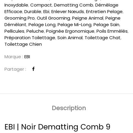
Inoxydable
,
Compact
,
Dematting Comb
,
Démêlage
Efficace
,
Durable
,
Ebi
,
Enlever Nœuds
,
Entretien Pelage
,
Grooming Pro
,
Outil Grooming
,
Peigne Animal
,
Peigne
Démêlant
,
Pelage Long
,
Pelage Mi-Long
,
Pelage Sain
,
Pellicules
,
Peluche
,
Poignée Ergonomique
,
Poils Emmêlés
,
Préparation Toilettage
,
Soin Animal
,
Toilettage Chat
,
Toilettage Chien
Marque :
EBI
Partager :
Description
EBI | Noir Dematting Comb 9