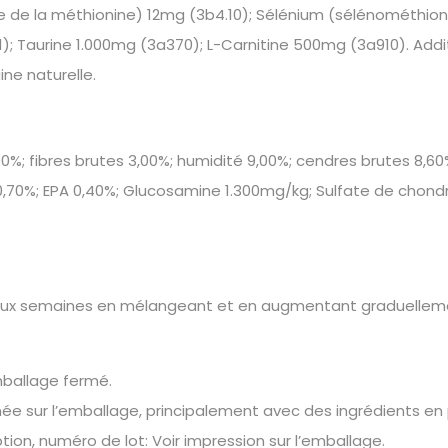
ue de la méthionine) 12mg (3b4.10); Sélénium (sélénométhi
 Taurine 1.000mg (3a370); L-Carnitine 500mg (3a910). Additi
ine naturelle.
,00%; fibres brutes 3,00%; humidité 9,00%; cendres brutes 8,6
0%; EPA 0,40%; Glucosamine 1.300mg/kg; Sulfate de chondroï
 à deux semaines en mélangeant et en augmentant graduellem
mballage fermé.
e sur l’emballage, principalement avec des ingrédients en p
tion, numéro de lot: Voir impression sur l’emballage.