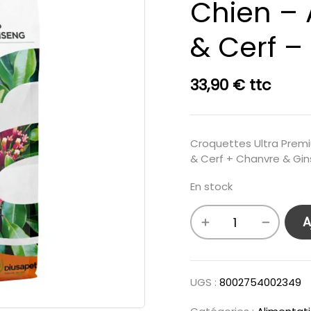
Chien – 
& Cerf –
33,90
€
ttc
Croquettes Ultra Premi
& Cerf + Chanvre & Gin
En stock
A
UGS :
8002754002349