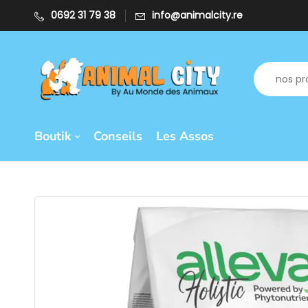
0692 31 79 38
info@animalcity.re
Boutik
Conseils
Les Assos