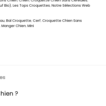
ions Chien
,
Chien
,
Croquette Chien Sans Céréales
,
f Bio)
,
Les Tops Croquettes
,
Notre Sélections Web
au
,
Bal Croquette
,
Cerf
,
Croquette Chien Sans
,
Manger Chien
,
Mini
es
Chien ?