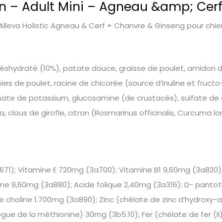
en – Adult Mini – Agneau &amp; Cerf
leva Holistic Agneau & Cerf + Chanvre & Ginseng pour chien
éshydraté (10%), patate douce, graisse de poulet, amidon d
oies de poulet, racine de chicorée (source d’inuline et fructo
te de potassium, glucosamine (de crustacés), sulfate de c
clous de girofle, citron (Rosmarinus officinalis, Curcuma lon
a671); Vitamine E 720mg (3a700); Vitamine B1 9,60mg (3a820
tine 9,60mg (3a880); Acide folique 2,40mg (3a316); D- pan
 choline 1.700mg (3a890); Zinc (chélate de zinc d’hydroxy-a
 de la méthionine) 30mg (3b5.10); Fer (chélate de fer (II