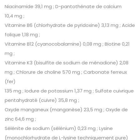
Niacinamide 39,1 mg ; D-pantothénate de calcium
10,4 mg ;
Vitamine B6 (chlorhydrate de pyridoxine) 3,13 mg ; Acide
folique 1,18 mg ;
Vitamine B12 (cyanocobalamine) 0,08 mg ; Biotine 0,21
mg ;
Vitamine K3 (bisulfite de sodium de ménadione) 2,08
mg ; Chlorure de choline 570 mg ; Carbonate ferreux
(fer)
135 mg ; Iodure de potassium 1,37 mg ; Sulfate cuivrique
pentahydraté (cuivre) 35,8 mg ;
Oxyde manganeux (manganèse) 23,5 mg ; Oxyde de
zinc 64,6 mg ;
Sélénite de sodium (sélénium) 0,23 mg ; Lysine
(monochlorhydrate de L-lysine techniquement pure)