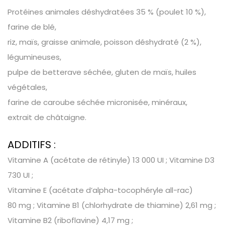
Protéines animales déshydratées 35 % (poulet 10 %),
farine de blé,
riz, maïs, graisse animale, poisson déshydraté (2 %),
légumineuses,
pulpe de betterave séchée, gluten de maïs, huiles
végétales,
farine de caroube séchée micronisée, minéraux,
extrait de châtaigne.
ADDITIFS :
Vitamine A (acétate de rétinyle) 13 000 UI ; Vitamine D3
730 UI ;
Vitamine E (acétate d’alpha-tocophéryle all-rac)
80 mg ; Vitamine B1 (chlorhydrate de thiamine) 2,61 mg ;
Vitamine B2 (riboflavine) 4,17 mg ;