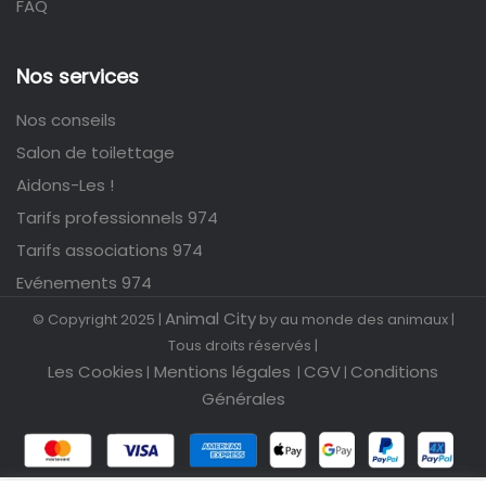
FAQ
Nos services
Nos conseils
Salon de toilettage
Aidons-Les !
Tarifs professionnels 974
Tarifs associations 974
Evénements 974
Animal City
© Copyright 2025 |
by au monde des animaux |
Tous droits réservés |
Les Cookies
Mentions légales
CGV
Conditions
|
|
|
Générales