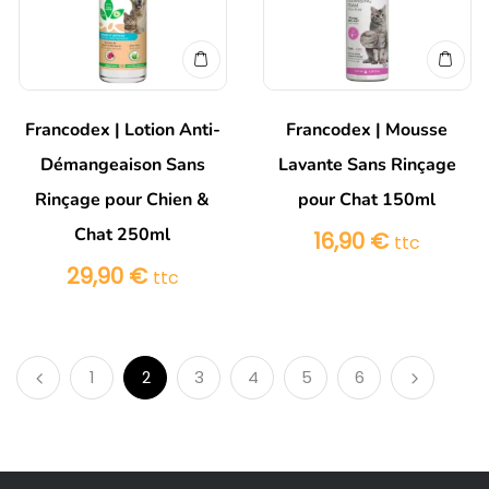
Francodex | Lotion Anti-
Francodex | Mousse
Démangeaison Sans
Lavante Sans Rinçage
Rinçage pour Chien &
pour Chat 150ml
Chat 250ml
16,90
€
ttc
29,90
€
ttc
1
2
3
4
5
6