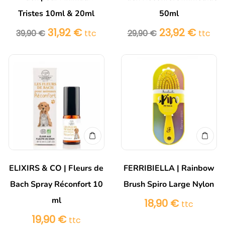
Tristes 10ml & 20ml
50ml
31,92
€
23,92
€
39,90
€
ttc
29,90
€
ttc
ELIXIRS & CO | Fleurs de
FERRIBIELLA | Rainbow
Bach Spray Réconfort 10
Brush Spiro Large Nylon
ml
18,90
€
ttc
19,90
€
ttc