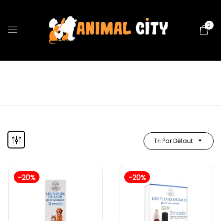
0
Tri Par Défaut
-20%
-20%