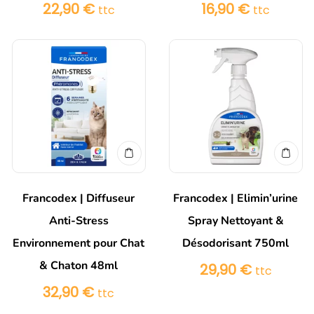
22,90
€
16,90
€
ttc
ttc
Francodex | Diffuseur
Francodex | Elimin’urine
Anti-Stress
Spray Nettoyant &
Environnement pour Chat
Désodorisant 750ml
& Chaton 48ml
29,90
€
ttc
32,90
€
ttc