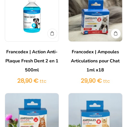
Francodex | Action Anti-
Francodex | Ampoules
Plaque Fresh Dent 2 en 1
Articulations pour Chat
500ml
1ml x18
28,90
€
29,90
€
ttc
ttc